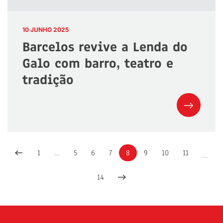
10 JUNHO 2025
Barcelos revive a Lenda do
Galo com barro, teatro e
tradição
1
…
5
6
7
8
9
10
11
…
14