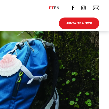
PT
EN
JUNTA-TE A NÓS!