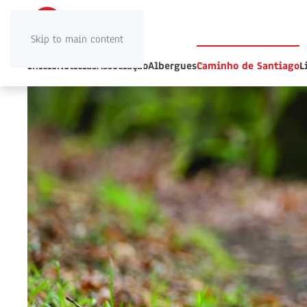
Skip to main content
Início
Notícias
Associação
Albergues
Caminho de Santiago
L