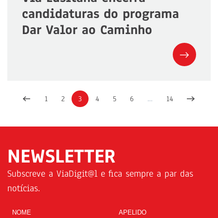
candidaturas do programa
Dar Valor ao Caminho
1
2
3
4
5
6
…
14
NEWSLETTER
Subscreve a ViaDigit@l e fica sempre a par das
notícias.