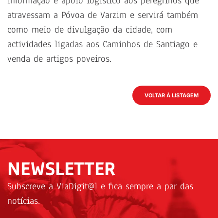
informação e apoio logístico aos peregrinos que
atravessam a Póvoa de Varzim e servirá também
como meio de divulgação da cidade, com
actividades ligadas aos Caminhos de Santiago e
venda de artigos poveiros.
VOLTAR À LISTAGEM
NEWSLETTER
Subscreve a ViaDigit@l e fica sempre a par das
notícias.