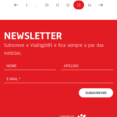
1
…
10
11
12
13
14
NEWSLETTER
Subscreve a ViaDigit@l e fica sempre a par das
notícias.
SUBSCREVER