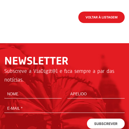
VOLTAR À LISTAGEM
NEWSLETTER
Subscreve a ViaDigit@l e fica sempre a par das
notícias.
SUBSCREVER