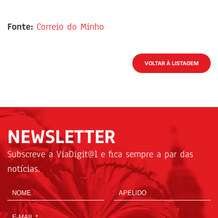
Fonte:
Correio do Minho
VOLTAR À LISTAGEM
NEWSLETTER
Subscreve a ViaDigit@l e fica sempre a par das
notícias.