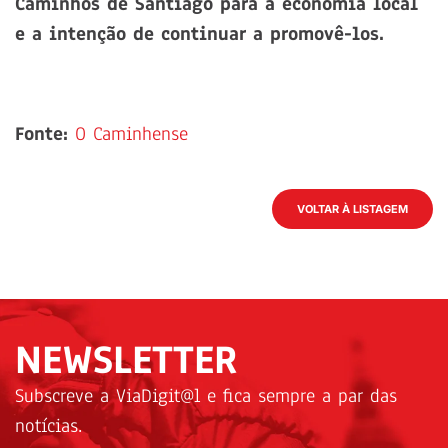
Caminhos de Santiago para a economia local
e a intenção de continuar a promovê-los.
Fonte:
O Caminhense
VOLTAR À LISTAGEM
NEWSLETTER
Subscreve a ViaDigit@l e fica sempre a par das
notícias.