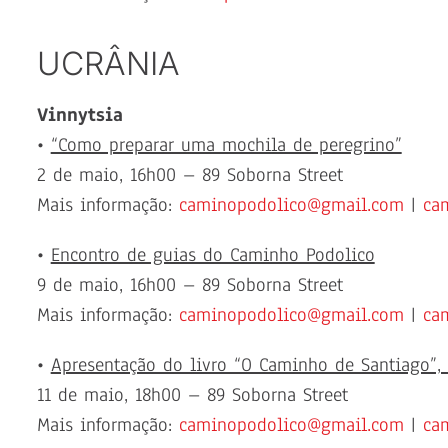
UCRÂNIA
Vinnytsia
•
“Como preparar uma mochila de peregrino”
2 de maio, 16h00 – 89 Soborna Street
Mais informação:
caminopodolico@gmail.com
|
ca
•
Encontro de guias do Caminho Podolico
9 de maio, 16h00 – 89 Soborna Street
Mais informação:
caminopodolico@gmail.com
|
ca
•
Apresentação do livro “O Caminho de Santiago”,
11 de maio, 18h00 – 89 Soborna Street
Mais informação:
caminopodolico@gmail.com
|
ca