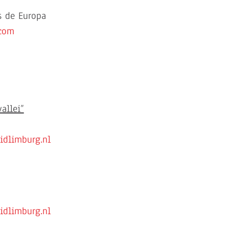
s de Europa
com
allei”
uidlimburg.nl
uidlimburg.nl