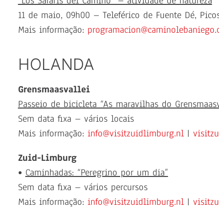
“Los Safaris del Camino” – atividade de natureza
11 de maio, 09h00 – Teleférico de Fuente Dé, Pico
Mais informação:
programacion@caminolebaniego.
HOLANDA
Grensmaasvallei
Passeio de bicicleta “As maravilhas do Grensmaasv
Sem data fixa – vários locais
Mais informação:
info@visitzuidlimburg.nl
|
visitz
Zuid-Limburg
•
Caminhadas: “Peregrino por um dia”
Sem data fixa – vários percursos
Mais informação:
info@visitzuidlimburg.nl
|
visitz