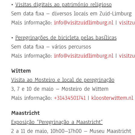
•
Visitas digitais ao património religioso
Sem data fixa – diversos locais em Zuid-Limburg
Mais informação:
info@visitzuidlimburg.nl
|
visitz
•
Peregrinações de bicicleta pelas basílicas
Sem data fixa – vários percursos
Mais informação:
info@visitzuidlimburg.nl
|
visitz
Wittem
Visita ao Mosteiro e local de peregrinação
3, 7 e 10 de maio – Mosteiro de Wittem
Mais informação:
+31434501741
|
kloosterwittem.nl
Maastricht
Exposição “Peregrinação a Maastricht”
2 a 11 de maio, 10h00–17h00 – Museu Maastricht