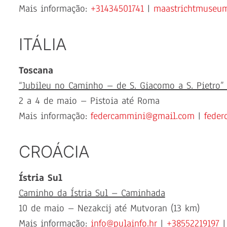
Mais informação:
+31434501741
|
maastrichtmuseum
ITÁLIA
Toscana
“Jubileu no Caminho – de S. Giacomo a S. Pietro”
2 a 4 de maio – Pistoia até Roma
Mais informação:
federcammini@gmail.com
|
feder
CROÁCIA
Ístria Sul
Caminho da Ístria Sul – Caminhada
10 de maio – Nezakcij até Mutvoran (13 km)
Mais informação:
info@pulainfo.hr
|
+38552219197